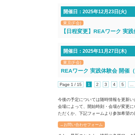
開催日：2025年12月23日(火)
東京(F会)
【日程変更】REAワーク 実践体
開催日：2025年11月27日(木)
東京(F会)
REAワーク 実践体験会 開催（2
Page 1 / 15
1
2
3
4
5
...
今後の予定については随時情報を更新い
会場によって、開始時刻・会場が変更に
ただくか、下記フォームより参加希望の
→お問い合わせフォーム