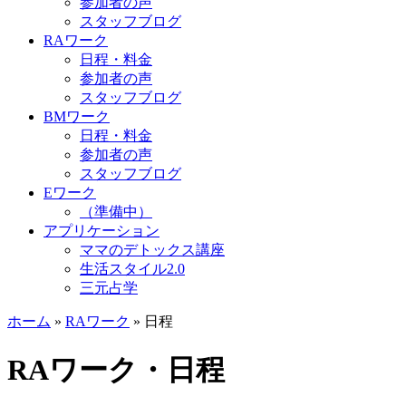
参加者の声
スタッフブログ
RAワーク
日程・料金
参加者の声
スタッフブログ
BMワーク
日程・料金
参加者の声
スタッフブログ
Eワーク
（準備中）
アプリケーション
ママのデトックス講座
生活スタイル2.0
三元占学
ホーム
»
RAワーク
»
日程
RAワーク・日程