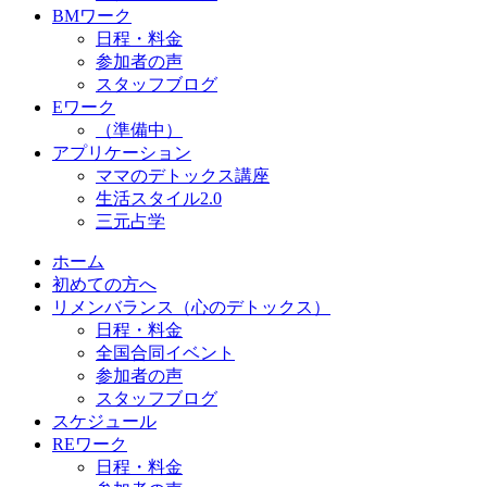
BMワーク
日程・料金
参加者の声
スタッフブログ
Eワーク
（準備中）
アプリケーション
ママのデトックス講座
生活スタイル2.0
三元占学
ホーム
初めての方へ
リメンバランス（心のデトックス）
日程・料金
全国合同イベント
参加者の声
スタッフブログ
スケジュール
REワーク
日程・料金