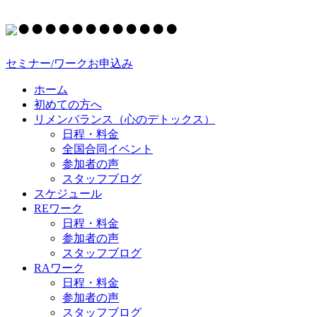
●
●
●
●
●
●
●
●
●
●
●
●
セミナー/ワークお申込み
ホーム
初めての方へ
リメンバランス（心のデトックス）
日程・料金
全国合同イベント
参加者の声
スタッフブログ
スケジュール
REワーク
日程・料金
参加者の声
スタッフブログ
RAワーク
日程・料金
参加者の声
スタッフブログ