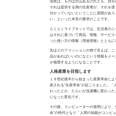
現状は、ものは沢山あるけれども、自分
それは提供する側の生産者が、それを使
分かっていないということに原因があり
い」といった本音の要求のことです。
らくらくライブネットでは、生活者のニ
はそれに基づいて商品、情報、サービス
った使い方の情報（用途情報）とともに
先ほどのファッションの例で言えば、こ
品があればいいのになという情報をメー
が循環するようになることです。
人格産業を目指します
１８世紀後半から始まった産業革命によ
産される“生産革命”が起こりました。
わったとか、たらいが洗濯機に変わった
になった変化です。
その後、コンピューターの発明により、
命”の時代となり「人間の知能がコンピ