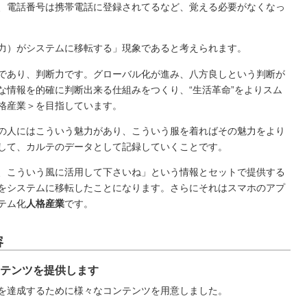
、電話番号は携帯電話に登録されてるなど、覚える必要がなくなっ
力）がシステムに移転する」現象であると考えられます。
であり、判断力です。グローバル化が進み、八方良しという判断が
な情報を的確に判断出来る仕組みをつくり、“生活革命”をよりスム
格産業＞を目指しています。
の人にはこういう魅力があり、こういう服を着ればその魅力をより
して、カルテのデータとして記録していくことです。
、こういう風に活用して下さいね」という情報とセットで提供する
をシステムに移転したことになります。さらにそれはスマホのアプ
テム化
人格産業
です。
容
テンツを提供します
を達成するために様々なコンテンツを用意しました。