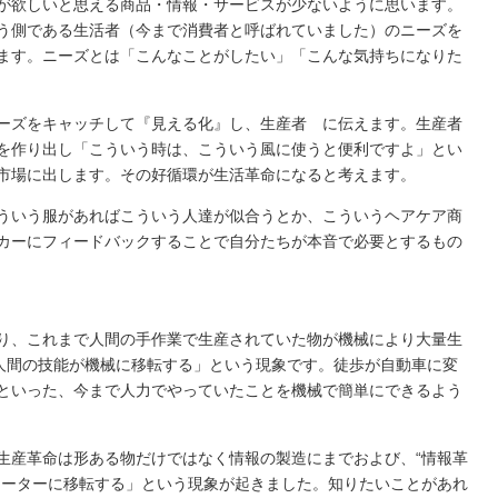
が欲しいと思える商品・情報・サービスが少ないように思います。
う側である生活者（今まで消費者と呼ばれていました）のニーズを
ます。ニーズとは「こんなことがしたい」「こんな気持ちになりた
ーズをキャッチして『見える化』し、生産者 に伝えます。生産者
を作り出し「こういう時は、こういう風に使うと便利ですよ」とい
市場に出します。その好循環が生活革命になると考えます。
ういう服があればこういう人達が似合うとか、こういうヘアケア商
カーにフィードバックすることで自分たちが本音で必要とするもの
り、これまで人間の手作業で生産されていた物が機械により大量生
「人間の技能が機械に移転する」という現象です。徒歩が自動車に変
といった、今まで人力でやっていたことを機械で簡単にできるよう
生産革命は形ある物だけではなく情報の製造にまでおよび、“情報革
ューターに移転する」という現象が起きました。知りたいことがあれ