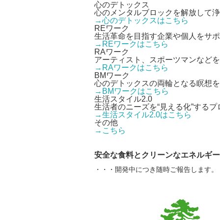
心のデトックス
心のメンタルブロックを解放して浄
→心のデトックスはこちら
REワーク
生活革命を目指す企業や個人をサポ
→REワークはこちら
RAワーク
アーティスト、スポーツマンなどを
→RAワークはこちら
BMワーク
心のデトックスの両輪となる瞑想を
→BMワークはこちら
生活スタイル2.0
生活者のニーズを“見える化”するプ
→生活スタイル2.0はこちら
その他
→こちら
安全な食料とクリーンなエネルギー
・・・開発中につき随時ご報告します。