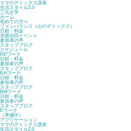
ママのデトックス講座
生活スタイル2.0
三元占学
ホーム
初めての方へ
リメンバランス（心のデトックス）
日程・料金
全国合同イベント
参加者の声
スタッフブログ
スケジュール
REワーク
日程・料金
参加者の声
スタッフブログ
RAワーク
日程・料金
参加者の声
スタッフブログ
BMワーク
日程・料金
参加者の声
スタッフブログ
Eワーク
（準備中）
アプリケーション
ママのデトックス講座
生活スタイル2.0