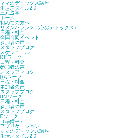
ママのデトックス講座
生活スタイル2.0
三元占学
ホーム
初めての方へ
リメンバランス（心のデトックス）
日程・料金
全国合同イベント
参加者の声
スタッフブログ
スケジュール
REワーク
日程・料金
参加者の声
スタッフブログ
RAワーク
日程・料金
参加者の声
スタッフブログ
BMワーク
日程・料金
参加者の声
スタッフブログ
Eワーク
（準備中）
アプリケーション
ママのデトックス講座
生活スタイル2.0