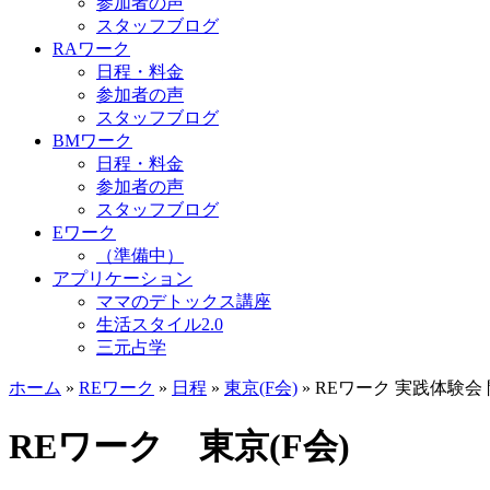
参加者の声
スタッフブログ
RAワーク
日程・料金
参加者の声
スタッフブログ
BMワーク
日程・料金
参加者の声
スタッフブログ
Eワーク
（準備中）
アプリケーション
ママのデトックス講座
生活スタイル2.0
三元占学
ホーム
»
REワーク
»
日程
»
東京(F会)
»
REワーク 実践体験会 開
REワーク 東京(F会)