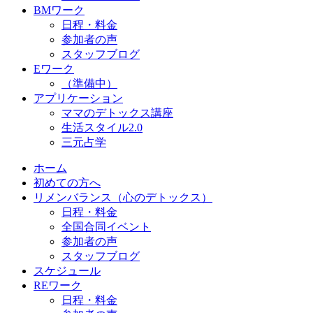
BMワーク
日程・料金
参加者の声
スタッフブログ
Eワーク
（準備中）
アプリケーション
ママのデトックス講座
生活スタイル2.0
三元占学
ホーム
初めての方へ
リメンバランス（心のデトックス）
日程・料金
全国合同イベント
参加者の声
スタッフブログ
スケジュール
REワーク
日程・料金