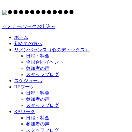
●
●
●
●
●
●
●
●
●
●
●
●
セミナー/ワークお申込み
ホーム
初めての方へ
リメンバランス（心のデトックス）
日程・料金
全国合同イベント
参加者の声
スタッフブログ
スケジュール
REワーク
日程・料金
参加者の声
スタッフブログ
RAワーク
日程・料金
参加者の声
スタッフブログ