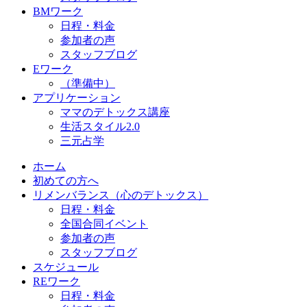
BMワーク
日程・料金
参加者の声
スタッフブログ
Eワーク
（準備中）
アプリケーション
ママのデトックス講座
生活スタイル2.0
三元占学
ホーム
初めての方へ
リメンバランス（心のデトックス）
日程・料金
全国合同イベント
参加者の声
スタッフブログ
スケジュール
REワーク
日程・料金