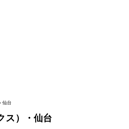
»
仙台
クス）・仙台