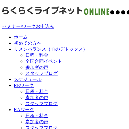
●
●
●
セミナー/ワークお申込み
ホーム
初めての方へ
リメンバランス（心のデトックス）
日程・料金
全国合同イベント
参加者の声
スタッフブログ
スケジュール
REワーク
日程・料金
参加者の声
スタッフブログ
RAワーク
日程・料金
参加者の声
スタッフブログ