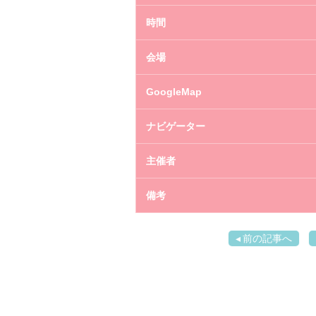
時間
会場
GoogleMap
ナビゲーター
主催者
備考
前の記事へ