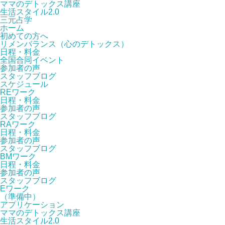
ママのデトックス講座
生活スタイル2.0
三元占学
ホーム
初めての方へ
リメンバランス（心のデトックス）
日程・料金
全国合同イベント
参加者の声
スタッフブログ
スケジュール
REワーク
日程・料金
参加者の声
スタッフブログ
RAワーク
日程・料金
参加者の声
スタッフブログ
BMワーク
日程・料金
参加者の声
スタッフブログ
Eワーク
（準備中）
アプリケーション
ママのデトックス講座
生活スタイル2.0