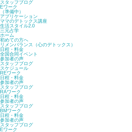
スタッフブログ
Eワーク
（準備中）
アプリケーション
ママのデトックス講座
生活スタイル2.0
三元占学
ホーム
初めての方へ
リメンバランス（心のデトックス）
日程・料金
全国合同イベント
参加者の声
スタッフブログ
スケジュール
REワーク
日程・料金
参加者の声
スタッフブログ
RAワーク
日程・料金
参加者の声
スタッフブログ
BMワーク
日程・料金
参加者の声
スタッフブログ
Eワーク