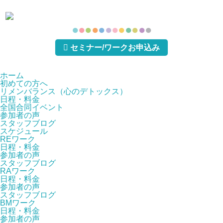
●
●
●
●
●
●
●
●
●
●
●
●
セミナー/ワークお申込み
ホーム
初めての方へ
リメンバランス（心のデトックス）
日程・料金
全国合同イベント
参加者の声
スタッフブログ
スケジュール
REワーク
日程・料金
参加者の声
スタッフブログ
RAワーク
日程・料金
参加者の声
スタッフブログ
BMワーク
日程・料金
参加者の声