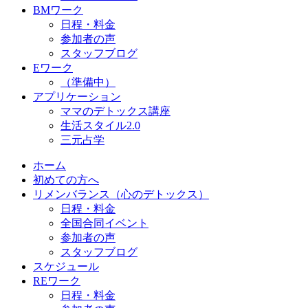
BMワーク
日程・料金
参加者の声
スタッフブログ
Eワーク
（準備中）
アプリケーション
ママのデトックス講座
生活スタイル2.0
三元占学
ホーム
初めての方へ
リメンバランス（心のデトックス）
日程・料金
全国合同イベント
参加者の声
スタッフブログ
スケジュール
REワーク
日程・料金