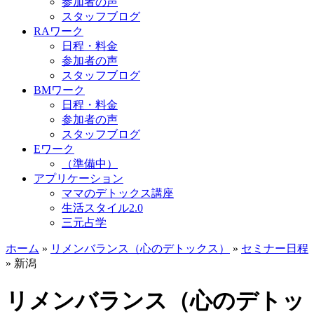
参加者の声
スタッフブログ
RAワーク
日程・料金
参加者の声
スタッフブログ
BMワーク
日程・料金
参加者の声
スタッフブログ
Eワーク
（準備中）
アプリケーション
ママのデトックス講座
生活スタイル2.0
三元占学
ホーム
»
リメンバランス（心のデトックス）
»
セミナー日程
»
新潟
リメンバランス（心のデトッ