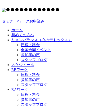
●
●
●
●
●
●
●
●
●
●
●
●
セミナー/ワークお申込み
ホーム
初めての方へ
リメンバランス（心のデトックス）
日程・料金
全国合同イベント
参加者の声
スタッフブログ
スケジュール
REワーク
日程・料金
参加者の声
スタッフブログ
RAワーク
日程・料金
参加者の声
スタッフブログ