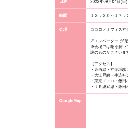
日程
2022年09月04日(日)
時間
１３：３０～１７：
会場
ココロノオフィス神
※エレベーターで6
※会場では靴を脱い
設のものがございま
【アクセス】
・東西線・神楽坂駅
・大江戸線・牛込神
・東京メトロ・飯田橋
・ＪＲ総武線・飯田橋
GoogleMap