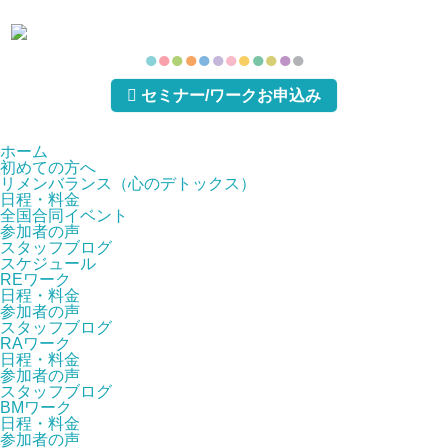
●
●
●
●
●
●
●
●
●
●
●
●
セミナー/ワークお申込み
ホーム
初めての方へ
リメンバランス（心のデトックス）
日程・料金
全国合同イベント
参加者の声
スタッフブログ
スケジュール
REワーク
日程・料金
参加者の声
スタッフブログ
RAワーク
日程・料金
参加者の声
スタッフブログ
BMワーク
日程・料金
参加者の声