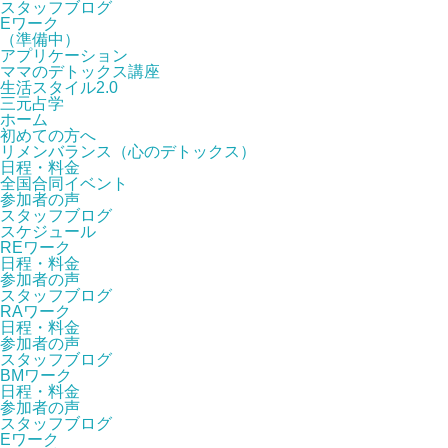
スタッフブログ
Eワーク
（準備中）
アプリケーション
ママのデトックス講座
生活スタイル2.0
三元占学
ホーム
初めての方へ
リメンバランス（心のデトックス）
日程・料金
全国合同イベント
参加者の声
スタッフブログ
スケジュール
REワーク
日程・料金
参加者の声
スタッフブログ
RAワーク
日程・料金
参加者の声
スタッフブログ
BMワーク
日程・料金
参加者の声
スタッフブログ
Eワーク