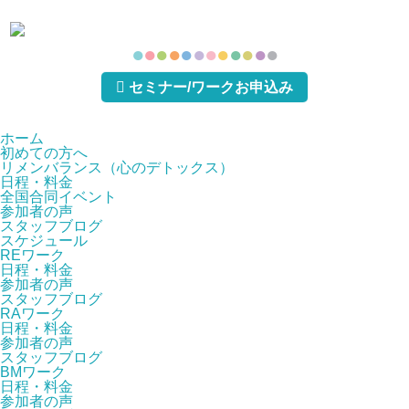
●
●
●
●
●
●
●
●
●
●
●
●
セミナー/ワークお申込み
ホーム
初めての方へ
リメンバランス（心のデトックス）
日程・料金
全国合同イベント
参加者の声
スタッフブログ
スケジュール
REワーク
日程・料金
参加者の声
スタッフブログ
RAワーク
日程・料金
参加者の声
スタッフブログ
BMワーク
日程・料金
参加者の声