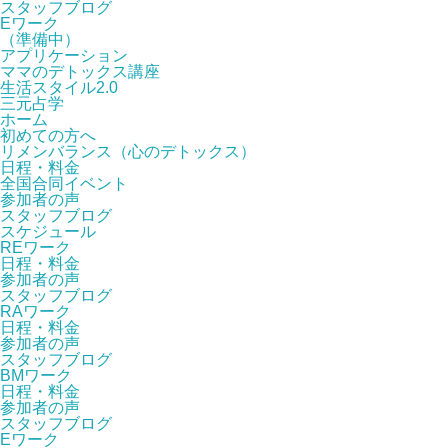
スタッフブログ
Eワーク
（準備中）
アプリケーション
ママのデトックス講座
生活スタイル2.0
三元占学
ホーム
初めての方へ
リメンバランス（心のデトックス）
日程・料金
全国合同イベント
参加者の声
スタッフブログ
スケジュール
REワーク
日程・料金
参加者の声
スタッフブログ
RAワーク
日程・料金
参加者の声
スタッフブログ
BMワーク
日程・料金
参加者の声
スタッフブログ
Eワーク