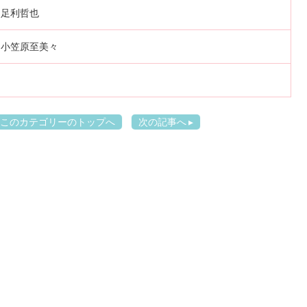
足利哲也
小笠原至美々
このカテゴリーのトップへ
次の記事へ