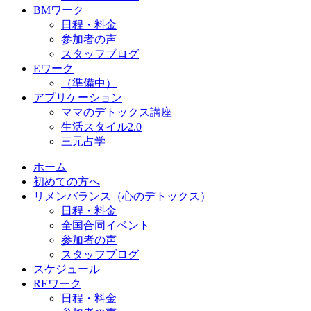
BMワーク
日程・料金
参加者の声
スタッフブログ
Eワーク
（準備中）
アプリケーション
ママのデトックス講座
生活スタイル2.0
三元占学
ホーム
初めての方へ
リメンバランス（心のデトックス）
日程・料金
全国合同イベント
参加者の声
スタッフブログ
スケジュール
REワーク
日程・料金