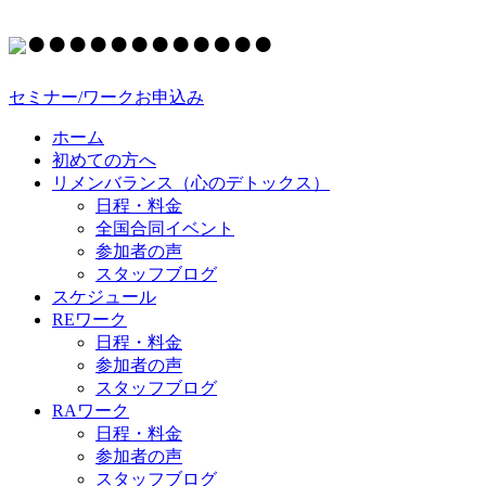
●
●
●
●
●
●
●
●
●
●
●
●
セミナー/ワークお申込み
ホーム
初めての方へ
リメンバランス（心のデトックス）
日程・料金
全国合同イベント
参加者の声
スタッフブログ
スケジュール
REワーク
日程・料金
参加者の声
スタッフブログ
RAワーク
日程・料金
参加者の声
スタッフブログ