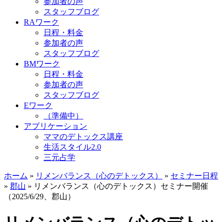
参加者の声
スタッフブログ
RAワーク
日程・料金
参加者の声
スタッフブログ
BMワーク
日程・料金
参加者の声
スタッフブログ
Eワーク
（準備中）
アプリケーション
ママのデトックス講座
生活スタイル2.0
三元占学
ホーム
»
リメンバランス（心のデトックス）
»
セミナー日程
»
郡山
»
リメンバランス（心のデトックス）セミナー開催
（2025/6/29、郡山）