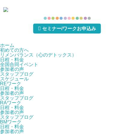
●
●
●
●
●
●
●
●
●
●
●
●
セミナー/ワークお申込み
ホーム
初めての方へ
リメンバランス（心のデトックス）
日程・料金
全国合同イベント
参加者の声
スタッフブログ
スケジュール
REワーク
日程・料金
参加者の声
スタッフブログ
RAワーク
日程・料金
参加者の声
スタッフブログ
BMワーク
日程・料金
参加者の声