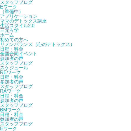
スタッフブログ
Eワーク
（準備中）
アプリケーション
ママのデトックス講座
生活スタイル2.0
三元占学
ホーム
初めての方へ
リメンバランス（心のデトックス）
日程・料金
全国合同イベント
参加者の声
スタッフブログ
スケジュール
REワーク
日程・料金
参加者の声
スタッフブログ
RAワーク
日程・料金
参加者の声
スタッフブログ
BMワーク
日程・料金
参加者の声
スタッフブログ
Eワーク