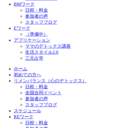
BMワーク
日程・料金
参加者の声
スタッフブログ
Eワーク
（準備中）
アプリケーション
ママのデトックス講座
生活スタイル2.0
三元占学
ホーム
初めての方へ
リメンバランス（心のデトックス）
日程・料金
全国合同イベント
参加者の声
スタッフブログ
スケジュール
REワーク
日程・料金