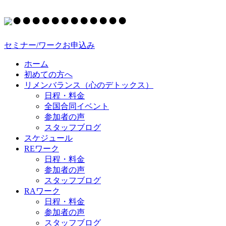
●
●
●
●
●
●
●
●
●
●
●
●
セミナー/ワークお申込み
ホーム
初めての方へ
リメンバランス（心のデトックス）
日程・料金
全国合同イベント
参加者の声
スタッフブログ
スケジュール
REワーク
日程・料金
参加者の声
スタッフブログ
RAワーク
日程・料金
参加者の声
スタッフブログ