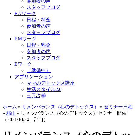
参加者の声
スタッフブログ
RAワーク
日程・料金
参加者の声
スタッフブログ
BMワーク
日程・料金
参加者の声
スタッフブログ
Eワーク
（準備中）
アプリケーション
ママのデトックス講座
生活スタイル2.0
三元占学
ホーム
»
リメンバランス（心のデトックス）
»
セミナー日程
»
郡山
»
リメンバランス（心のデトックス）セミナー開催
（2021/10/24、郡山）