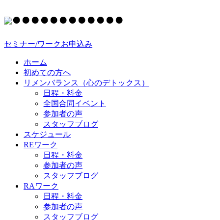
●
●
●
●
●
●
●
●
●
●
●
●
セミナー/ワークお申込み
ホーム
初めての方へ
リメンバランス（心のデトックス）
日程・料金
全国合同イベント
参加者の声
スタッフブログ
スケジュール
REワーク
日程・料金
参加者の声
スタッフブログ
RAワーク
日程・料金
参加者の声
スタッフブログ