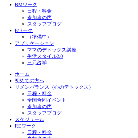
BMワーク
日程・料金
参加者の声
スタッフブログ
Eワーク
（準備中）
アプリケーション
ママのデトックス講座
生活スタイル2.0
三元占学
ホーム
初めての方へ
リメンバランス（心のデトックス）
日程・料金
全国合同イベント
参加者の声
スタッフブログ
スケジュール
REワーク
日程・料金