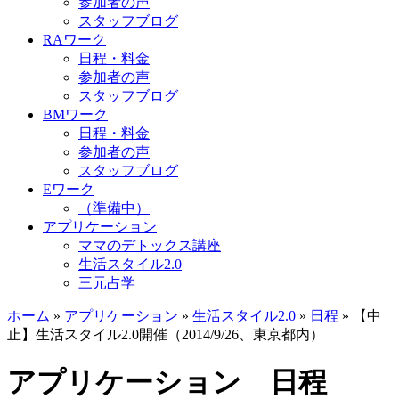
参加者の声
スタッフブログ
RAワーク
日程・料金
参加者の声
スタッフブログ
BMワーク
日程・料金
参加者の声
スタッフブログ
Eワーク
（準備中）
アプリケーション
ママのデトックス講座
生活スタイル2.0
三元占学
ホーム
»
アプリケーション
»
生活スタイル2.0
»
日程
»
【中
止】生活スタイル2.0開催（2014/9/26、東京都内）
アプリケーション 日程